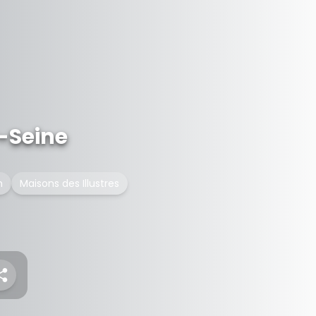
-Seine
h
Maisons des Illustres