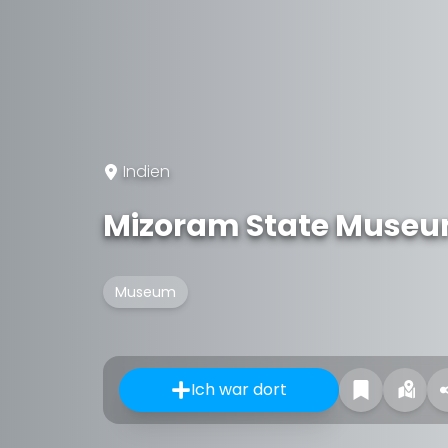
Indien
Mizoram State Muse
Museum
Ich war dort