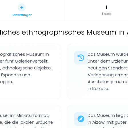
1
Fotos
Bewertungen
liches ethnographisches Museum in A
nografisches Museum in
Das Museum wurde 1
r funf Galerienverteilt.
unter dem Erziehu
n, ethnologische Objekte,
heutigen Standort 
e Exponate und
Verlagerung ermog
egion.
Ausstellungsraume
in Kolkata.
user im Miniaturformat,
Das Museum liegt a
, die die lokalen Bräuche
in Aizawl mit guter