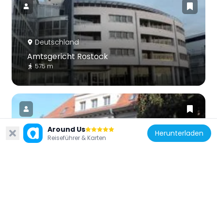
Deutschland
Amtsgericht Rostock
575 m
Around Us
Herunterladen
Reiseführer & Karten
Deutschland
Zeecksche Villa
1.2 km