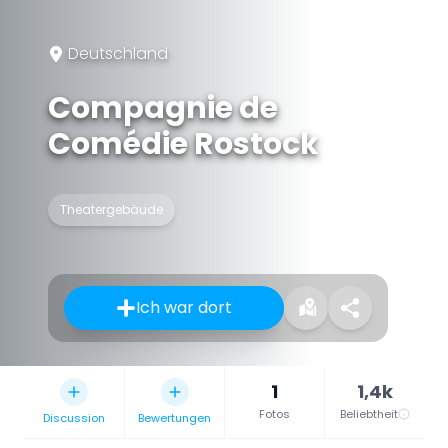
Deutschland
Compagnie de
Comédie Rostock
Theatergebäude
Ich war dort
1
1,4k
Fotos
Beliebtheit
Discussion
Bewertungen