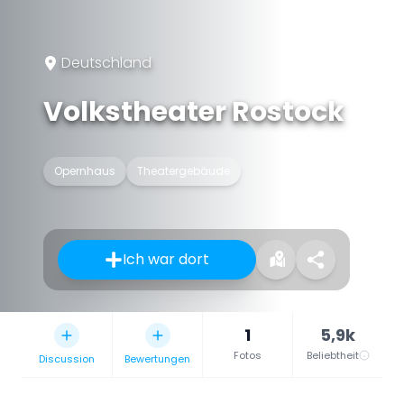
Deutschland
Volkstheater Rostock
Opernhaus
Theatergebäude
Ich war dort
1
5,9k
Fotos
Beliebtheit
Discussion
Bewertungen