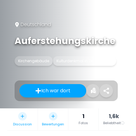
Deutschland
Auferstehungskirche
Kirchengebäude
Kulturdenkmal in Deutschland
Ich war dort
1
1,6k
Fotos
Beliebtheit
Discussion
Bewertungen