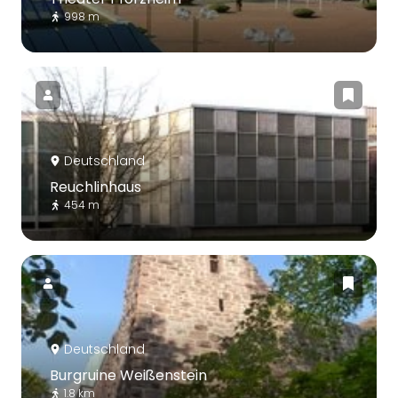
998 m
Deutschland
Reuchlinhaus
454 m
Deutschland
Burgruine Weißenstein
1.8 km