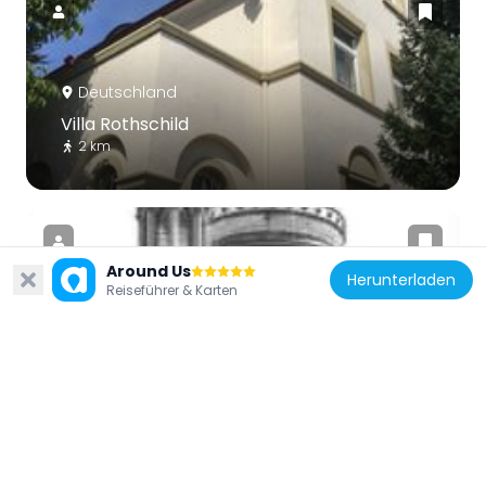
Deutschland
Villa Rothschild
2 km
Around Us
Herunterladen
Reiseführer & Karten
Deutschland
Alte Synagoge
817 m