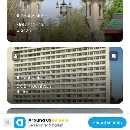
Deutschland
Elefantentor
246 m
Deutschland
DOB-Hochhaus
211 m
Around Us
Herunterladen
Reiseführer & Karten