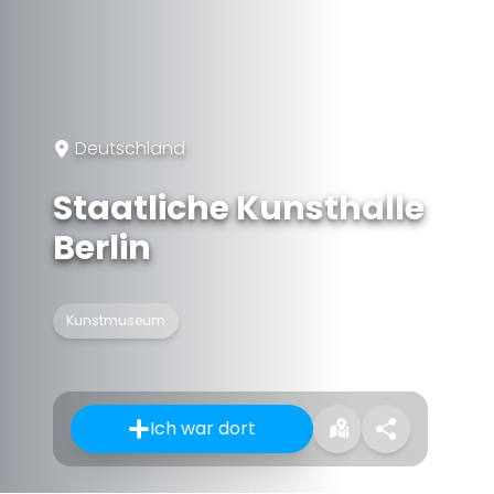
Deutschland
Staatliche Kunsthalle
Berlin
Kunstmuseum
Ich war dort