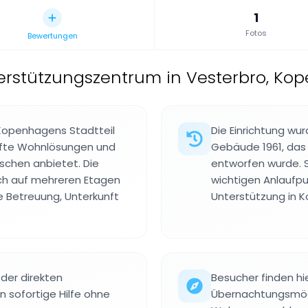
1
Fotos
Bewertungen
terstützungszentrum in Vesterbro, K
 Kopenhagens Stadtteil
Die Einrichtung wur
afte Wohnlösungen und
Gebäude 1961, das 
schen anbietet. Die
entworfen wurde. S
ch auf mehreren Etagen
wichtigen Anlaufpu
e Betreuung, Unterkunft
Unterstützung in 
der direkten
Besucher finden hi
 sofortige Hilfe ohne
Übernachtungsmögl