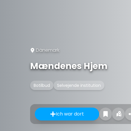
Dänemark
Mændenes Hjem
Botilbud
Selvejende institution
Ich war dort