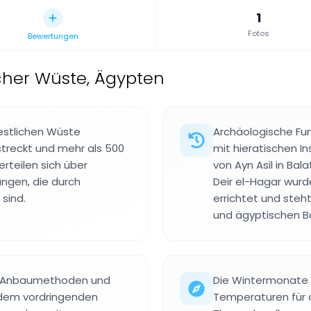
1
Fotos
Bewertungen
cher Wüste, Ägypten
Westlichen Wüste
Archäologische Fun
streckt und mehr als 500
mit hieratischen I
erteilen sich über
von Ayn Asil in Ba
ungen, die durch
Deir el-Hagar wurd
sind.
errichtet und steh
und ägyptischen 
e Anbaumethoden und
Die Wintermonate 
r dem vordringenden
Temperaturen für d