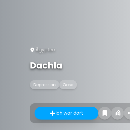
Ägypten
Dachla
Depression
Oase
Ich war dort