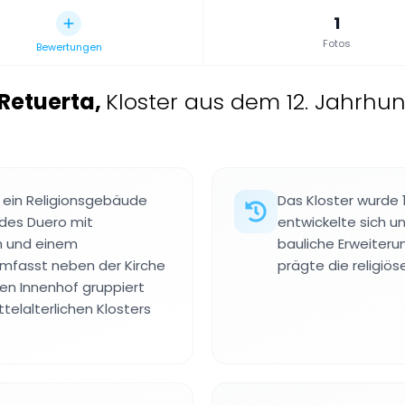
1
Fotos
Bewertungen
Retuerta
,
Kloster aus dem 12. Jahrhun
t ein Religionsgebäude
Das Kloster wurde
 des Duero mit
entwickelte sich u
en und einem
bauliche Erweiter
umfasst neben der Kirche
prägte die religiö
n Innenhof gruppiert
telalterlichen Klosters