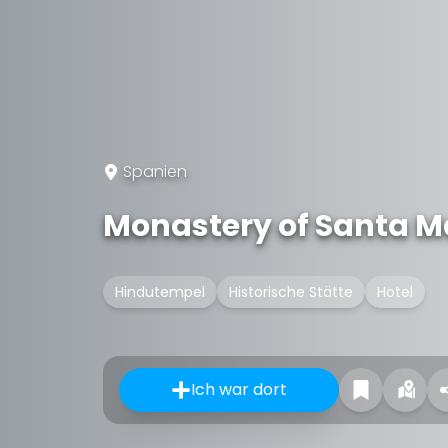
Spanien
Monastery of Santa M
Hindutempel
Historische Stätte
Hotel
Ich war dort