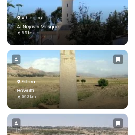
Äthiopien
Al Nejashi Mosque
8.5 km
Eritrea
Hawulti
99.3 km