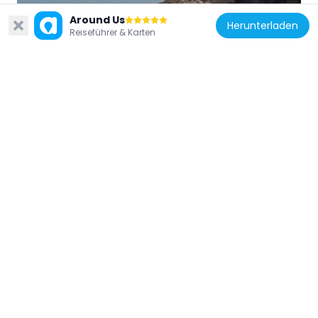
Maryam Korkor
Around Us
Herunterladen
29 km
Reiseführer & Karten
Äthiopien
Abba-Pentalewon-Kloster
100.6 km
Äthiopien
Hiza'iti Wedi Cheber