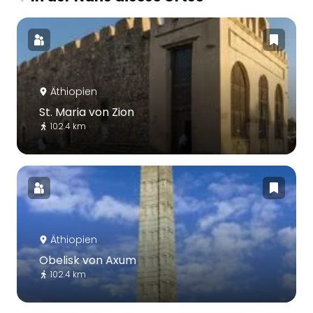
Äthiopien
St. Maria von Zion
102.4 km
Äthiopien
Obelisk von Axum
102.4 km