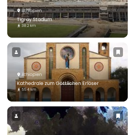
Äthiopien
Tigray Stadium
38.2 km
Äthiopien
Kathedrale zum Göttlichen Erlöser
55.4 km