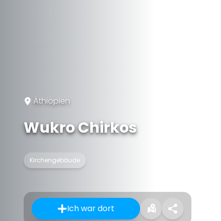
Äthiopien
Wukro Chirkos
Kirchengebäude
Ich war dort