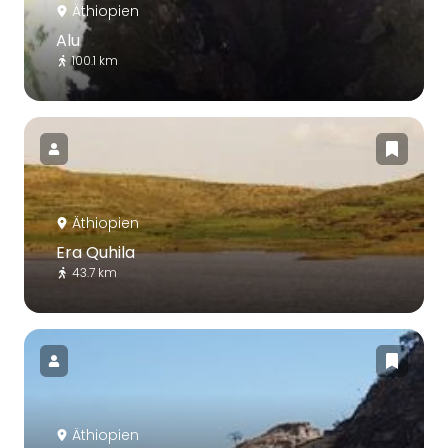
Äthiopien
Alu
100.1 km
Äthiopien
Era Quhila
43.7 km
Äthiopien