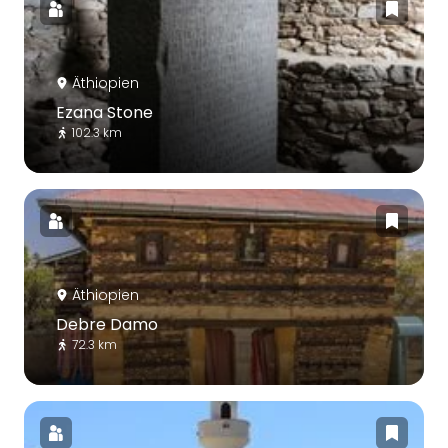
Äthiopien
Ezana Stone
102.3 km
Äthiopien
Debre Damo
72.3 km