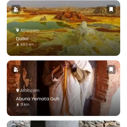
Äthiopien
Dallol
89.9 km
Äthiopien
Abuna Yemata Guh
31 km