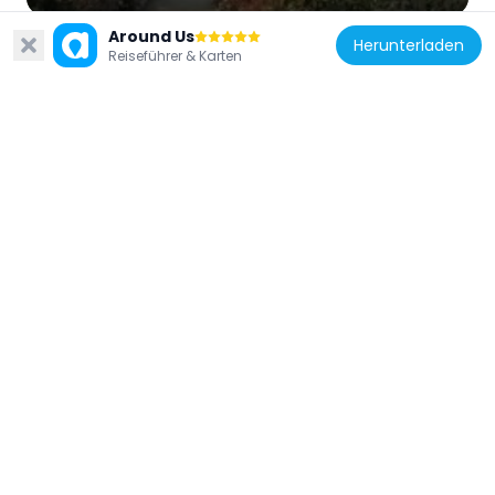
Around Us
Herunterladen
Reiseführer & Karten
Frankreich
Square Marcel-Sembat
400 m
Frankreich
Square de la Moskowa
651 m