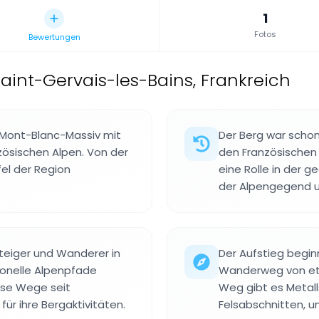
1
Fotos
Bewertungen
Saint-Gervais-les-Bains, Frankreich
m Mont-Blanc-Massiv mit
Der Berg war schon
zösischen Alpen. Von der
den Französischen 
el der Region
eine Rolle in der 
der Alpengegend u
steiger und Wanderer in
Der Aufstieg begin
ionelle Alpenpfade
Wanderweg von etw
iese Wege seit
Weg gibt es Metal
ür ihre Bergaktivitäten.
Felsabschnitten, u