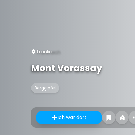
Frankreich
Mont Vorassay
Berggipfel
Ich war dort