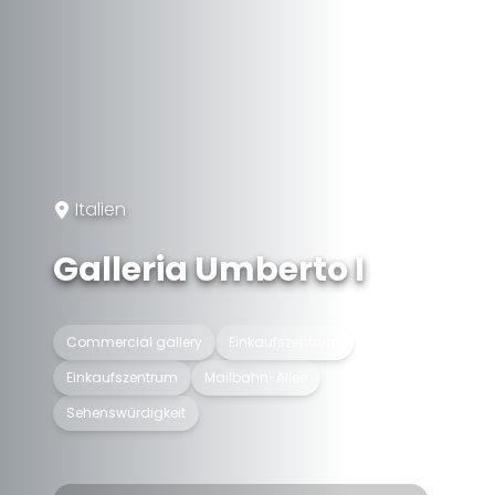
Italien
Galleria Umberto I
Commercial gallery
Einkaufszentrum
Einkaufszentrum
Mailbahn-Allee
Sehenswürdigkeit