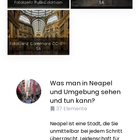
Fotolizenz: Public domain
SA
Fotolizenz: Commons CC-BY-
SA
Was man in Neapel
und Umgebung sehen
und tun kann?
37
Elemente
Neapel ist eine Stadt, die Sie
unmittelbar bei jedem Schritt
überrascht. Leidenschaft für