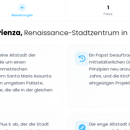
1
Fotos
Bewertungen
Pienza
,
Renaissance-Stadtzentrum in P
eine Altstadt der
Ein Papst beauftra
die um einen
mittelalterlichen
symmetrischen
Prinzipien neu anz
Dom Santa Maria Assunta
Jahre, und die Kir
ihn umgeben Paläste,
ehrgeizigen Projekt
die alle in der gleichen
us II. ab, der die Stadt
Die enge Altstadt 