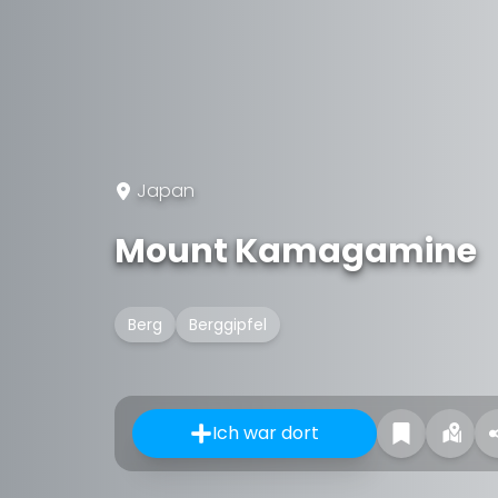
Japan
Mount Kamagamine
Berg
Berggipfel
Ich war dort