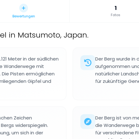
1
Fotos
Bewertungen
el in Matsumoto, Japan.
21 Meter in der südlichen
Der Berg wurde in
ene Wanderwege mit
aufgenommen und 
. Die Pisten ermöglichen
natürlicher Landsc
umliegenden Gipfel und
für zukünftige Gen
schen Zeichen
Der Berg ist von 
 Bergs widerspiegeln.
die Wanderwege bi
ng, um sich in der
für verschiedene F