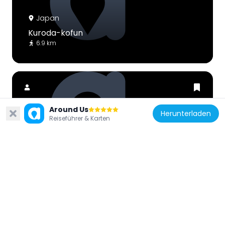
Japan
Kuroda-kofun
6.9 km
Around Us
Herunterladen
Reiseführer & Karten
Japan
Kaichi Kofun
4.3 km