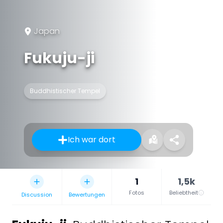
Japan
Fukuju-ji
Buddhistischer Tempel
Ich war dort
1
1,5k
Fotos
Beliebtheit
Discussion
Bewertungen