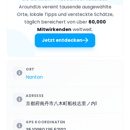
AroundUs vereint tausende ausgewählte
Orte, lokale Tipps und versteckte Schätze,
täglich bereichert von über
60,000
Mitwirkenden
weltweit.
Jetzt entdecken
ORT
Nantan
ADRESSE
京都府南丹市八木町船枝志里ノ内1
GPS KOORDINATEN
35.10980,135.52192