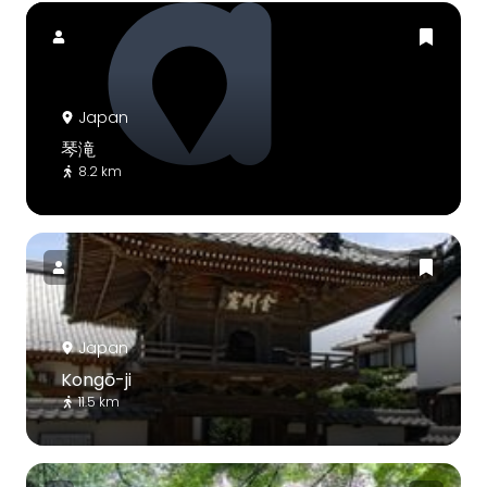
Japan
琴滝
8.2 km
Japan
Kongō-ji
11.5 km