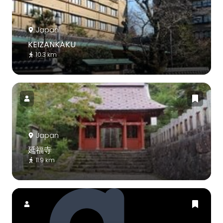
Japan
KEIZANKAKU
10.3 km
Japan
延福寺
11.9 km