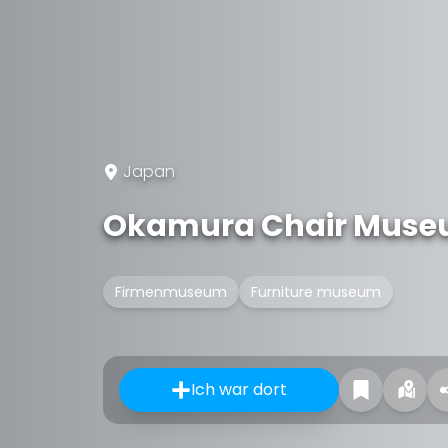
Japan
Okamura Chair Mus
Firmenmuseum
Furniture museum
Ich war dort