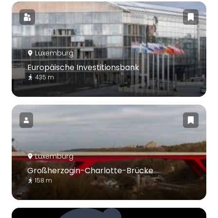
Luxemburg
Europäische Investitionsbank
435 m
Luxemburg
Großherzogin-Charlotte-Brücke
158 m