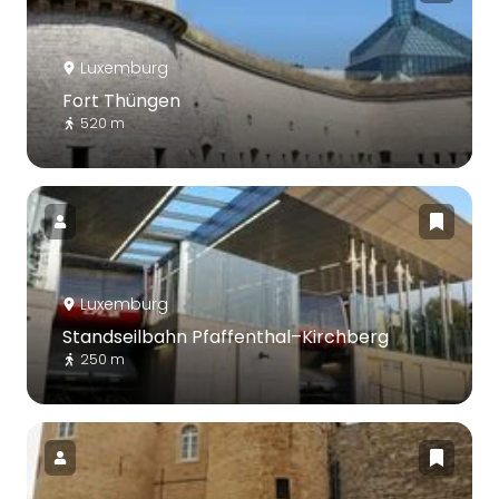
Luxemburg
Fort Thüngen
520 m
Luxemburg
Standseilbahn Pfaffenthal–Kirchberg
250 m