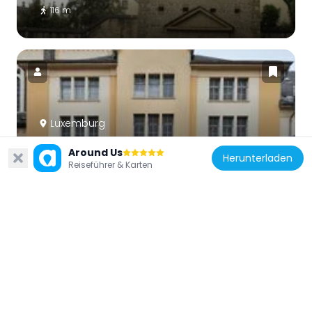
116 m
Luxemburg
Cinémathèque de la Ville de Luxembourg
Around Us
Herunterladen
423 m
Reiseführer & Karten
Luxemburg
Centre de documentation sur la
forteresse de Luxembourg