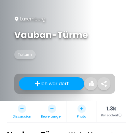
Luxemburg
Vauban-Türme
Torturm
Ich war dort
1,3k
Beliebtheit
Discussion
Bewertungen
Photo