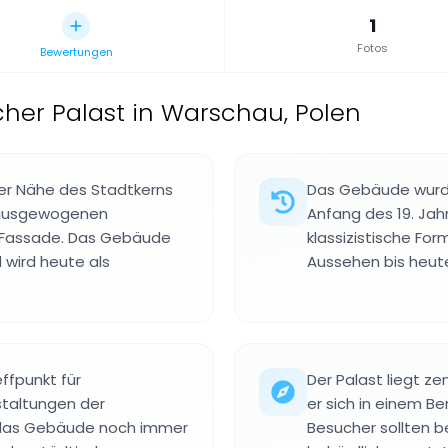
1
Fotos
Bewertungen
scher Palast in Warschau, Polen
der Nähe des Stadtkerns
Das Gebäude wurde
t ausgewogenen
Anfang des 19. Jah
 Fassade. Das Gebäude
klassizistische Fo
wird heute als
Aussehen bis heut
effpunkt für
Der Palast liegt ze
staltungen der
er sich in einem Be
 das Gebäude noch immer
Besucher sollten 