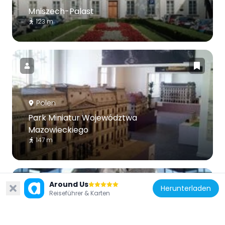
Mniszech-Palast
123 m
Polen
Park Miniatur Województwa
Mazowieckiego
147 m
Around Us
Herunterladen
Reiseführer & Karten
Polen