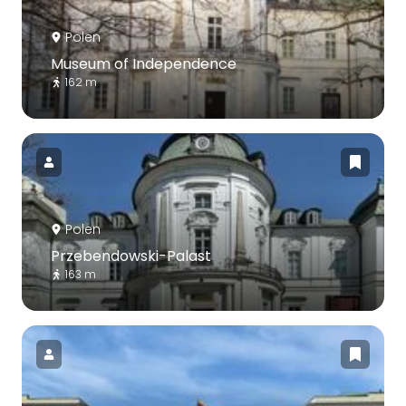
Polen
Museum of Independence
162 m
Polen
Przebendowski-Palast
163 m