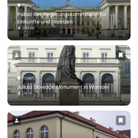
Polen
Palast der Regierungskommission für
Einkünfte und Finanzen
203 m
Polen
Juliusz Słowacki Monument in Warsaw
174 m