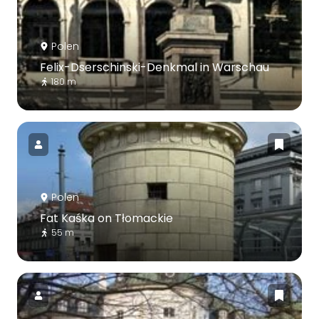
Polen
Felix-Dserschinski-Denkmal in Warschau
180 m
Polen
Fat Kaśka on Tłomackie
55 m