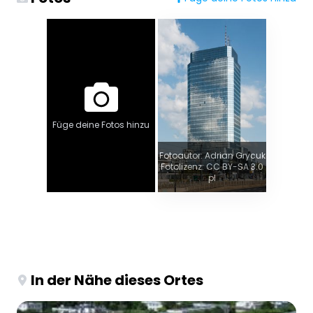
Füge deine Fotos hinzu
Fotoautor: Adrian Grycuk
Fotolizenz: CC BY-SA 3.0
pl
In der Nähe dieses Ortes