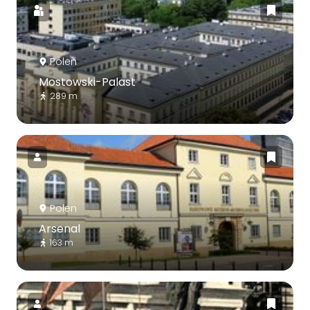
Polen
Mostowski-Palast
289 m
Polen
Arsenal
163 m