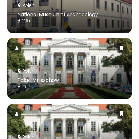
Polen
National Museum of Archaeology
159 m
Polen
Pałac Mniszchów
113 m
Polen