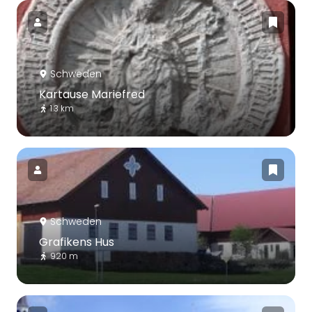
Schweden
Kartause Mariefred
1.3 km
Schweden
Grafikens Hus
920 m