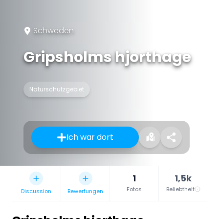
Schweden
Gripsholms hjorthage
Naturschutzgebiet
Ich war dort
1
1,5k
Fotos
Beliebtheit
Discussion
Bewertungen