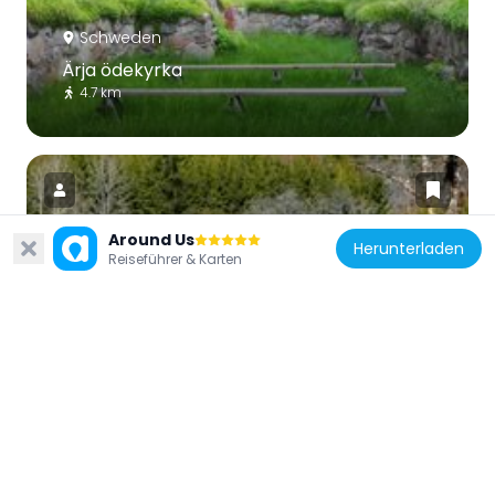
Schweden
Ärja ödekyrka
4.7 km
Around Us
Herunterladen
Reiseführer & Karten
Schweden
Viggebyhögen
2.7 km