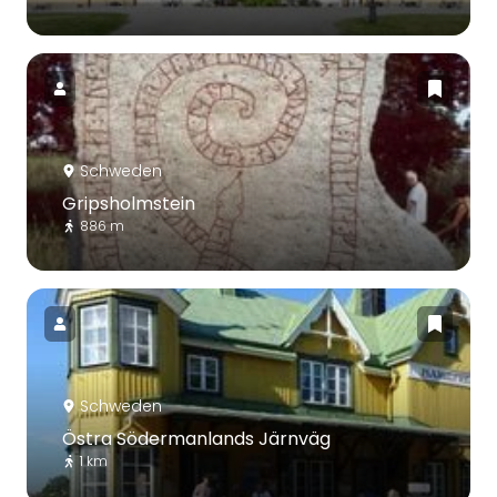
Schweden
Gripsholmstein
886 m
Schweden
Östra Södermanlands Järnväg
1 km