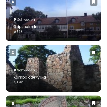
Schweden
Gripsholm Inn
1.2 km
Schweden
Kärnbo ödekyrka
1 km