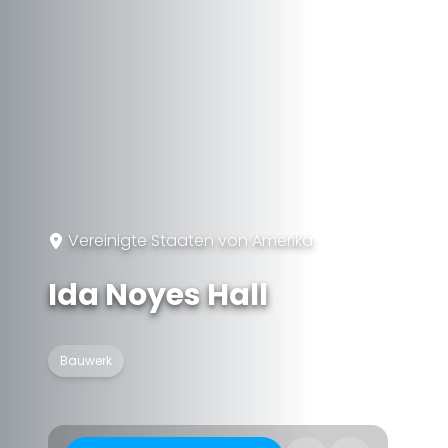
Vereinigte Staaten von Amerika
Ida Noyes Hall
Bauwerk