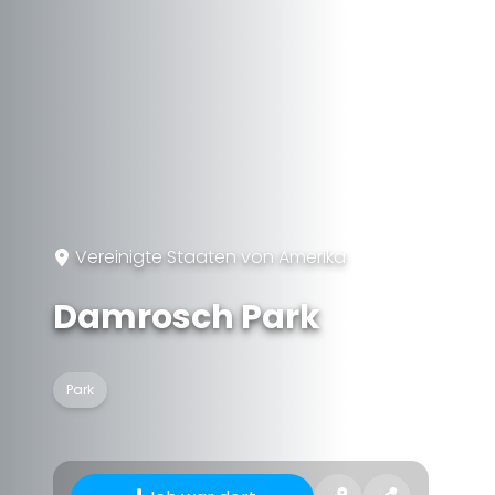
Vereinigte Staaten von Amerika
Damrosch Park
Park