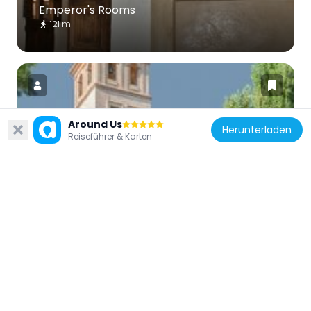
Emperor's Rooms
121 m
Around Us
Herunterladen
Spanien
Reiseführer & Karten
Iglesia de Santa María de la Alhambra
100 m
Spanien
Restauración de los Jardines del Partal