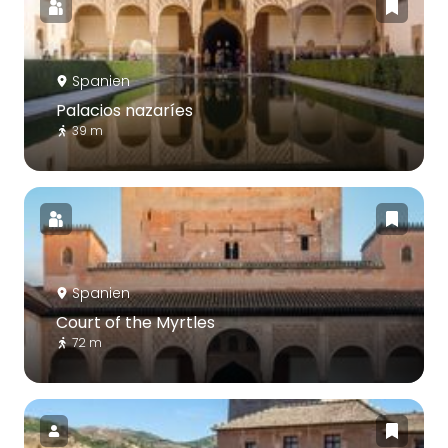
Spanien
Palacios nazaríes
39 m
Spanien
Court of the Myrtles
72 m