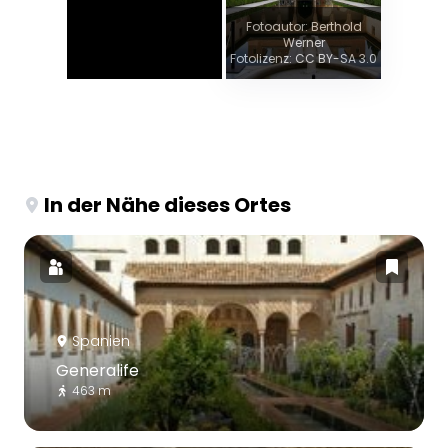
Fotoautor: Berthold
Werner
Fotolizenz: CC BY-SA 3.0
In der Nähe dieses Ortes
Spanien
Generalife
463 m