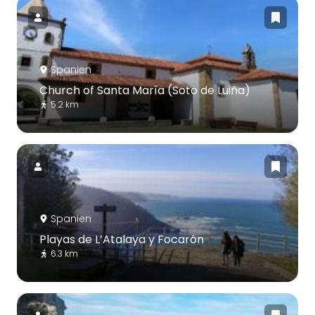
Spanien
Church of Santa María (Soto de Luiña)
5.2 km
Spanien
Playas de L’Atalaya y Focarón
6.3 km