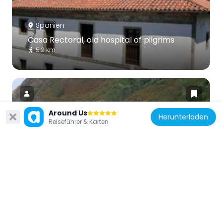
Spanien
Casa Rectoral, old hospital of pilgrims
5.2 km
Around Us
Herunterladen
Reiseführer & Karten
Spanien
Playas de Xan-Xún y Las Llanas
5 km