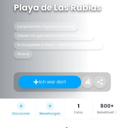
Playa de Las Rubias
Europäisches Vogelschutzgebiet
Gebiet von gemeinschaftlicher Bedeutung
Schutzgebiet in Natur- oder Landschaftsschutz
Strand
Ich war dort
1
800+
Fotos
Beliebtheit
Discussion
Bewertungen