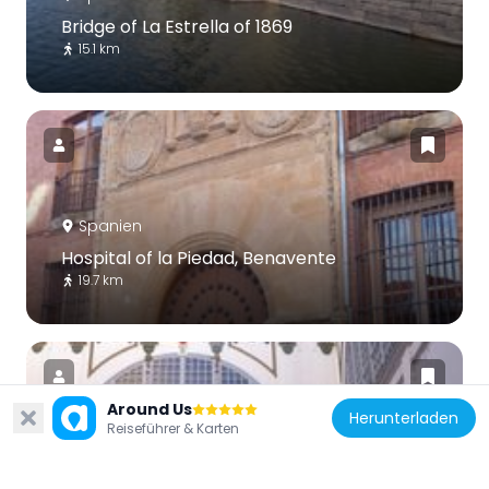
Bridge of La Estrella of 1869
15.1 km
Spanien
Hospital of la Piedad, Benavente
19.7 km
Around Us
Herunterladen
Reiseführer & Karten
Spanien