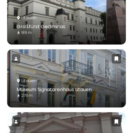
Litauen
Großfürst Gediminas
189 m
Litauen
Museum Signatarenhaus Litauen
279 m