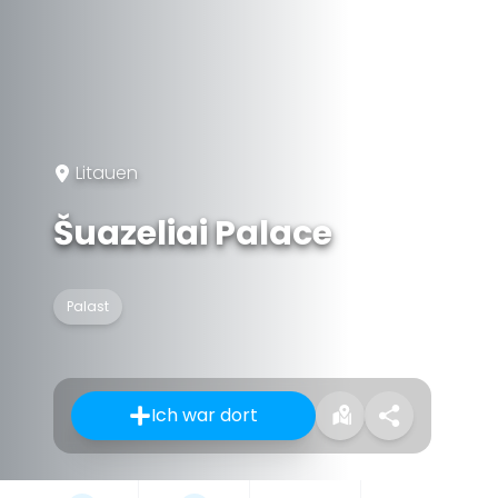
Litauen
Šuazeliai Palace
Palast
Ich war dort