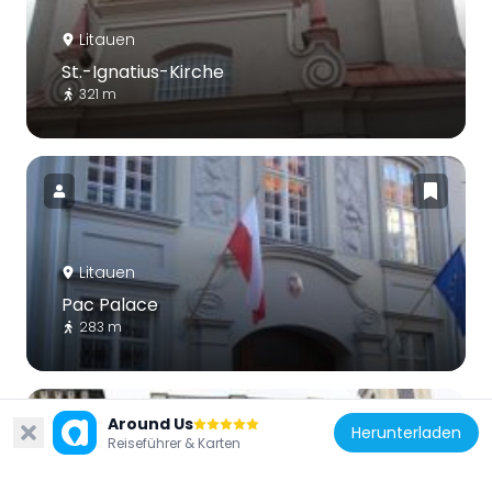
Litauen
St.-Ignatius-Kirche
321 m
Litauen
Pac Palace
283 m
Around Us
Herunterladen
Reiseführer & Karten