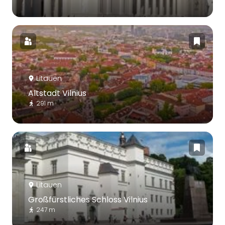
Litauen
Altstadt Vilnius
291 m
Litauen
Großfürstliches Schloss Vilnius
247 m