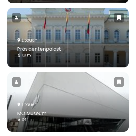
Litauen
Präsidentenpalast
121 m
Litauen
MO Museum
344 m