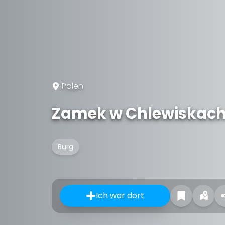
Polen
Zamek w Chlewiskac
Burg
Ich war dort