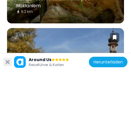
Nakłaniem
6.2 km
Polen
Around Us
Herunterladen
Reiseführer & Karten
Cmentarz rodowy w Bliżyniu
7.8 km
Polen
Saint Roch church in Mroczków