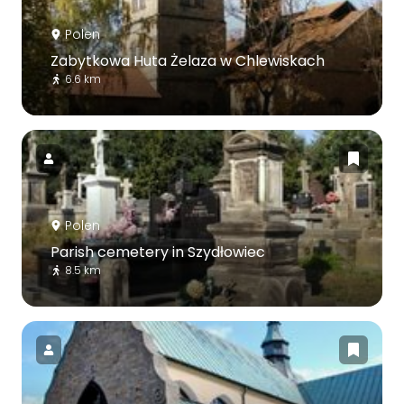
Polen
Zabytkowa Huta Żelaza w Chlewiskach
6.6 km
Polen
Parish cemetery in Szydłowiec
8.5 km