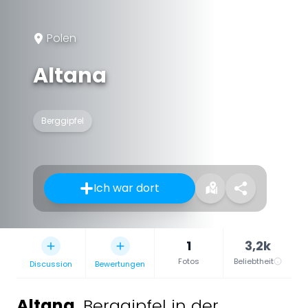
Polen
Altana
Berggipfel
Ich war dort
1
3,2k
Fotos
Beliebtheit
Discussion
Bewertungen
Altana
,
Berggipfel in der