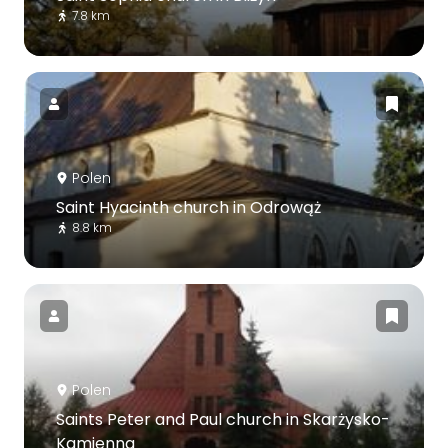
7.8 km
Polen
Saint Hyacinth church in Odrowąż
8.8 km
Polen
Saints Peter and Paul church in Skarżysko-
Kamienna