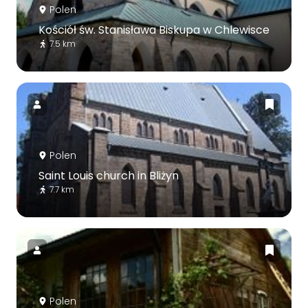
Polen
Kościół św. Stanisława Biskupa w Chlewisce
7.5 km
Polen
Saint Louis church in Bliżyn
7.7 km
Polen