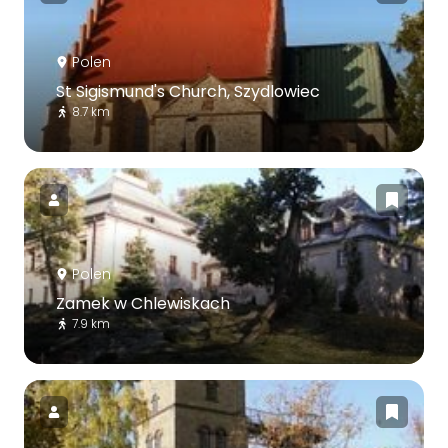
Polen
St Sigismund's Church, Szydlowiec
8.7 km
Polen
Zamek w Chlewiskach
7.9 km