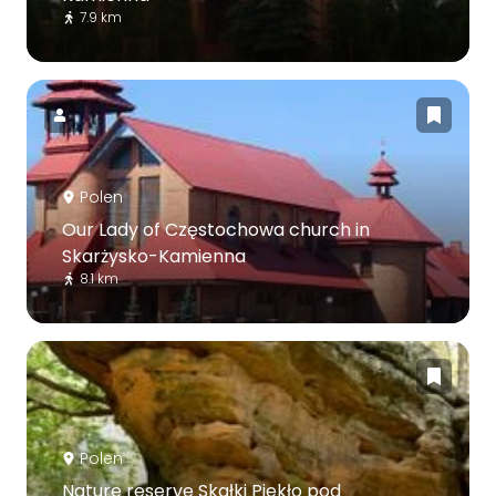
7.9 km
Polen
Our Lady of Częstochowa church in
Skarżysko-Kamienna
8.1 km
Polen
Nature reserve Skałki Piekło pod