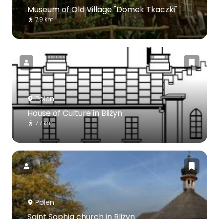
Museum of Old Village "Domek Tkaczki"
7.9 km
Polen
House of Culture in Bliżyn
7.7 km
Polen
Saint Sophia church in Bliżyn