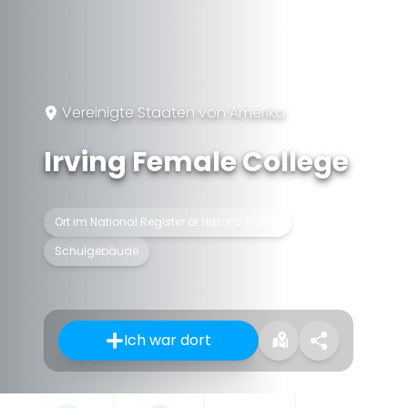
Vereinigte Staaten von Amerika
Irving Female College
Ort im National Register of Historic Places
Schulgebäude
Ich war dort