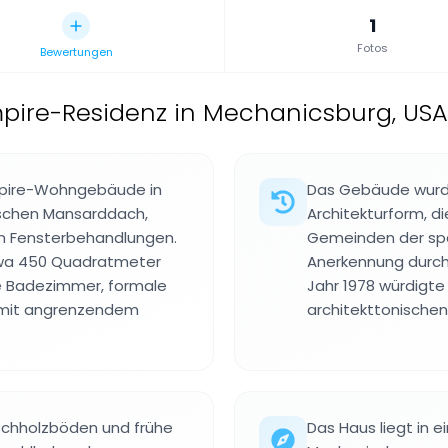
1
Fotos
Bewertungen
ire-Residenz in Mechanicsburg, USA
mpire-Wohngebäude in
Das Gebäude wurde 
ischen Mansarddach,
Architekturform, d
n Fensterbehandlungen.
Gemeinden der spät
etwa 450 Quadratmeter
Anerkennung durch 
e Badezimmer, formale
Jahr 1978 würdigt
mit angrenzendem
architekttonischen
rschholzböden und frühe
Das Haus liegt in 