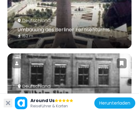
Deutschland
Umbauung des Berliner Fernsehturms
152 m
Deutschland
Spandauer Straße 68
Around Us
159 m
Herunterladen
Reiseführer & Karten