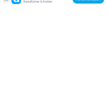
Reiseführer & Karten
Frankreich
Le Fuseau de Jeannette
2.2 km
Frankreich
Plage du Fogeo-Kerjouanno
3.6 km