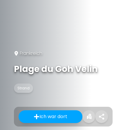
Frankreich
Plage du Goh Velin
Strand
Ich war dort