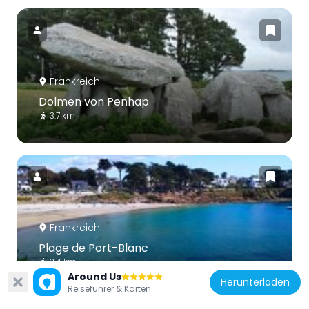
Frankreich
Dolmen von Penhap
3.7 km
Frankreich
Plage de Port-Blanc
3.4 km
Around Us
Herunterladen
Reiseführer & Karten