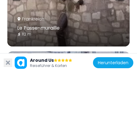
Frankreich
Le Passe-muraille
112 m
Around Us
Herunterladen
Reiseführer & Karten
Frankreich
Square Suzanne-Buisson
99 m