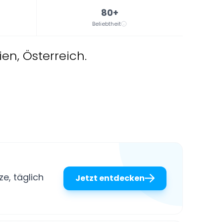
80+
Beliebtheit
en, Österreich.
e, täglich
Jetzt entdecken