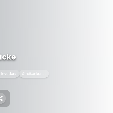
ücke
 Invaders
Straßenkunst