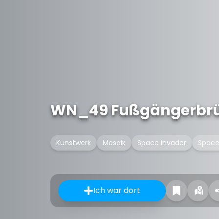
WN_49 Fußgängerbr
Kunstwerk
Mosaik
Space Invader
Space
Ich war dort