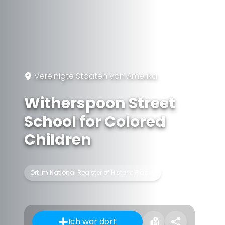
Vereinigte Staaten von Amerika
Witherspoon Street
School for Colored
Children
Ort im National Register of Historic Places
Ich war dort