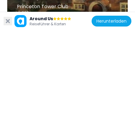
Princeton Tower Club
967 m
Around Us
Herunterladen
Reiseführer & Karten
Vereinigte Staaten von Amerika
FitzRandolph Gate
480 m
Vereinigte Staaten von Amerika
Princeton Historic District