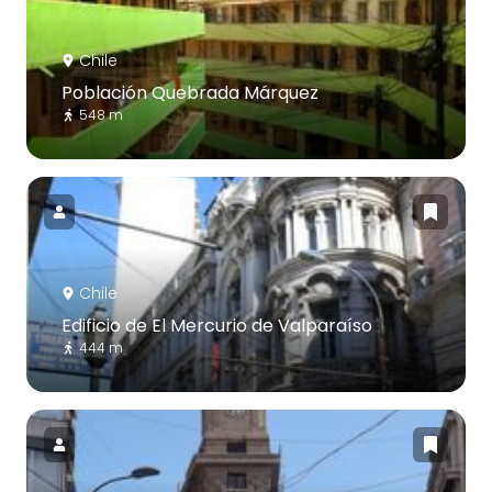
Chile
Población Quebrada Márquez
548 m
Chile
Edificio de El Mercurio de Valparaíso
444 m