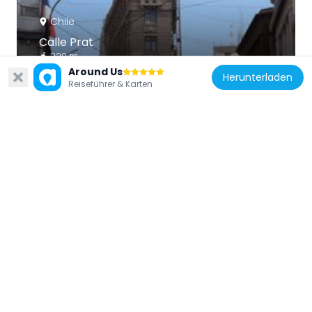
Chile
Calle Prat
220 m
Around Us
Herunterladen
Reiseführer & Karten
Chile
Antiguo Colegio Alemán de Valparaíso
465 m