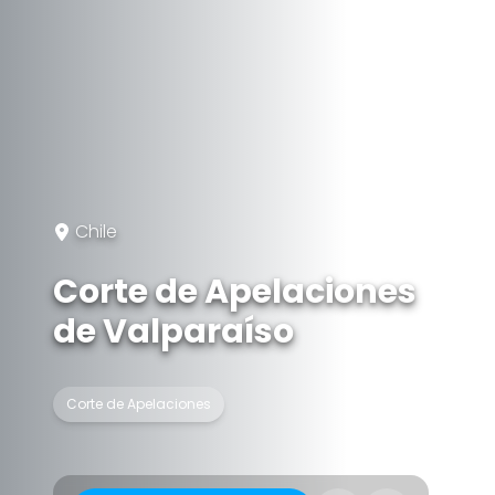
Chile
Corte de Apelaciones
de Valparaíso
Corte de Apelaciones