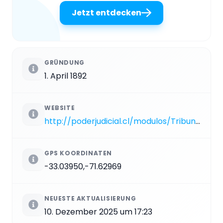
Jetzt entdecken
GRÜNDUNG
1. April 1892
WEBSITE
http://poderjudicial.cl/modulos/TribunalesPais/TRI_c_apelaciones.php?opc_menu=2&opc_item=2
GPS KOORDINATEN
-33.03950,-71.62969
NEUESTE AKTUALISIERUNG
10. Dezember 2025 um 17:23