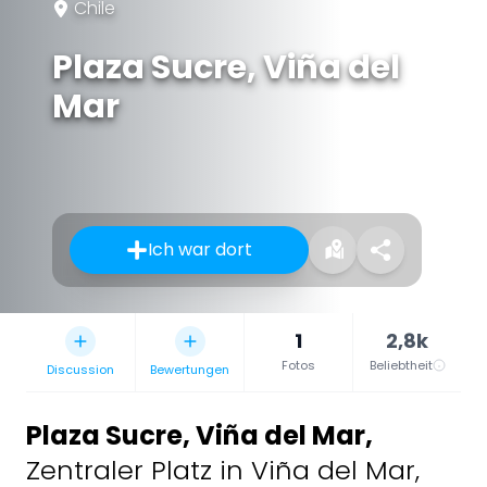
Chile
Plaza Sucre, Viña del
Mar
Ich war dort
1
2,8k
Fotos
Beliebtheit
Discussion
Bewertungen
Plaza Sucre, Viña del Mar
,
Zentraler Platz in Viña del Mar,