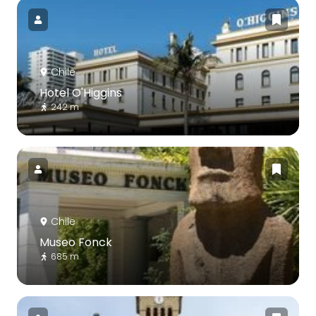
Chile
Hotel O'Higgins
242 m
Chile
Museo Fonck
685 m