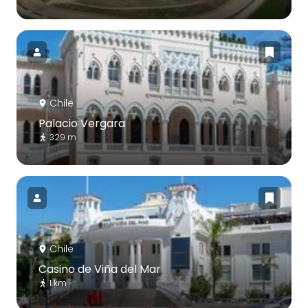
Chile
Palacio Vergara
329 m
Chile
Casino de Viña del Mar
1 km