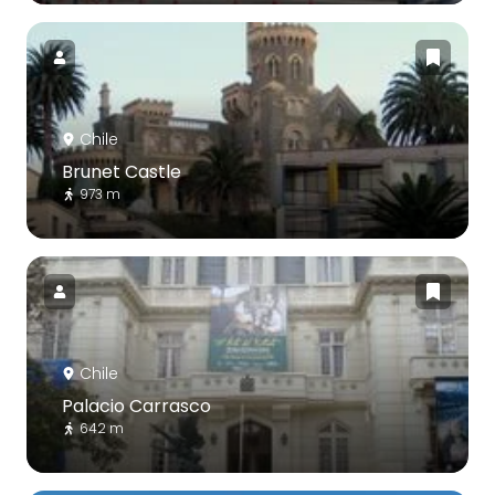
Chile
Brunet Castle
973 m
Chile
Palacio Carrasco
642 m