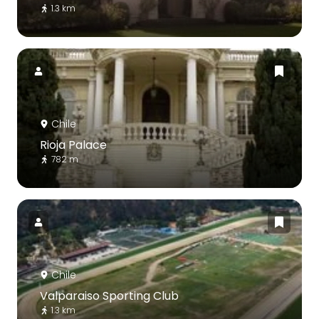
1.3 km
Chile
Rioja Palace
782 m
Chile
Valparaiso Sporting Club
1.3 km