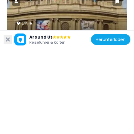
Chile
Teatro Municipal
Around Us
208 m
Herunterladen
Reiseführer & Karten
Chile
Museo Artequin Viña del Mar
585 m