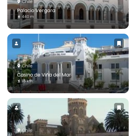
Chile
Palacio Vergara
440 m
Chile
Casino de Viña del Mar
1.6 km
Chile