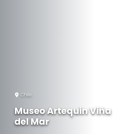
Chile
Museo Artequin Viña
del Mar