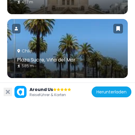
457 m
Chile
Plaza Sucre, Viña del Mar
585 m
Around Us
Herunterladen
Reiseführer & Karten
Chile
Iglesia de los Carmelitas, Viña del Mar
1.3 km