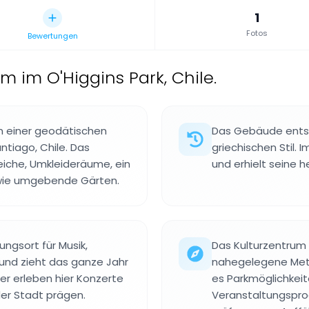
1
Fotos
Bewertungen
m im O'Higgins Park, Chile.
in einer geodätischen
Das Gebäude entsta
ntiago, Chile. Das
griechischen Stil.
iche, Umkleideräume, ein
und erhielt seine 
owie umgebende Gärten.
ungsort für Musik,
Das Kulturzentrum 
und zieht das ganze Jahr
nahegelegene Metr
er erleben hier Konzerte
es Parkmöglichkeit
der Stadt prägen.
Veranstaltungsprog