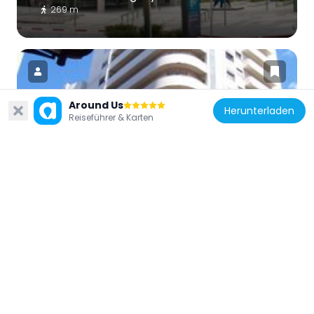
269 m
Around Us
Herunterladen
Reiseführer & Karten
Uruguay
Palacio Lapido
336 m
Uruguay
Edificio Ciudadela
121 m