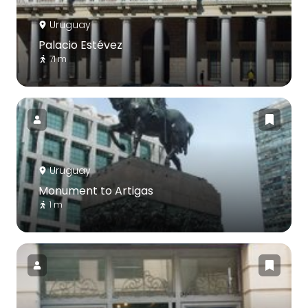
Uruguay
Palacio Estévez
71 m
Uruguay
Monument to Artigas
1 m