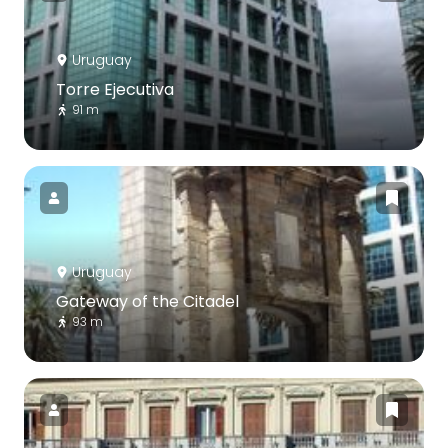
Uruguay
Torre Ejecutiva
91 m
Uruguay
Gateway of the Citadel
93 m