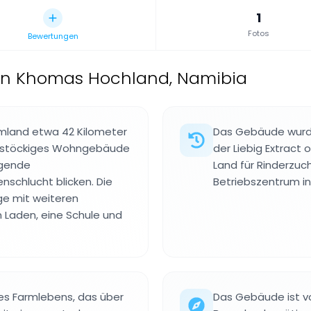
1
Fotos
Bewertungen
 in Khomas Hochland, Namibia
rmland etwa 42 Kilometer
Das Gebäude wurde 
eistöckiges Wohngebäude
der Liebig Extract
egende
Land für Rinderzuch
nschlucht blicken. Die
Betriebszentrum in
ge mit weiteren
n Laden, eine Schule und
es Farmlebens, das über
Das Gebäude ist v