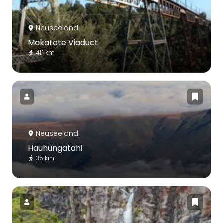
Neuseeland
Makatote Viaduct
41.1 km
Neuseeland
Hauhungatahi
35 km