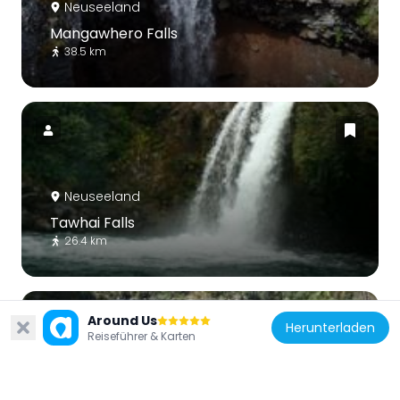
Neuseeland
Mangawhero Falls
38.5 km
Neuseeland
Tawhai Falls
26.4 km
Around Us
Herunterladen
Reiseführer & Karten
Neuseeland