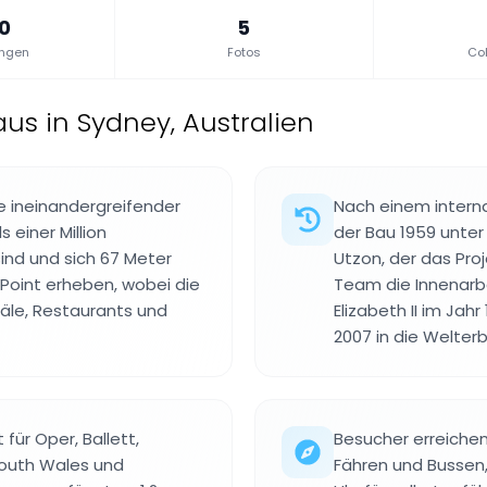
.0
5
ungen
Fotos
Col
us in Sydney, Australien
e ineinandergreifender
Nach einem intern
 einer Million
der Bau 1959 unter
ind und sich 67 Meter
Utzon, der das Proj
oint erheben, wobei die
Team die Innenarbei
le, Restaurants und
Elizabeth II im Ja
2007 in die Welter
für Oper, Ballett,
Besucher erreichen
South Wales und
Fähren und Bussen,