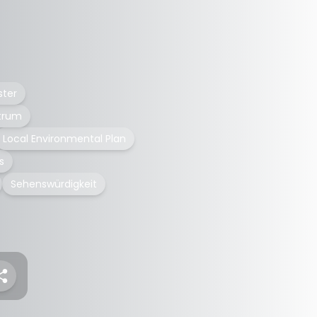
ster
trum
Local Environmental Plan
s
Sehenswürdigkeit