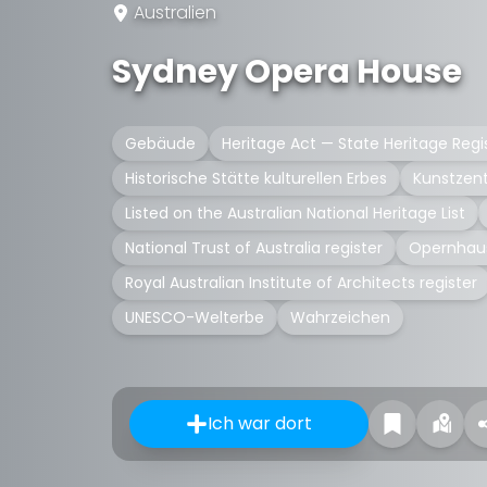
Australien
Sydney Opera House
Gebäude
Heritage Act — State Heritage Regi
Historische Stätte kulturellen Erbes
Kunstzen
Listed on the Australian National Heritage List
National Trust of Australia register
Opernhau
Royal Australian Institute of Architects register
UNESCO-Welterbe
Wahrzeichen
Ich war dort