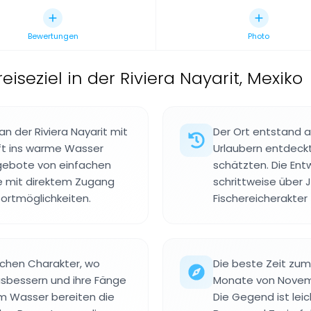
Bewertungen
Photo
eiseziel in der Riviera Nayarit, Mexiko
n der Riviera Nayarit mit
Der Ort entstand a
nft ins warme Wasser
Urlaubern entdeckt
ngebote von einfachen
schätzten. Die Entw
le mit direktem Zugang
schrittweise über 
rtmöglichkeiten.
Fischereicherakter 
ichen Charakter, wo
Die beste Zeit zu
ausbessern und ihre Fänge
Monate von Novembe
m Wasser bereiten die
Die Gegend ist leic