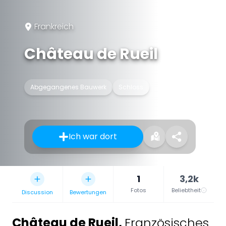
Frankreich
Château de Rueil
Abgegangenes Bauwerk
Schloss
Ich war dort
1
3,2k
Fotos
Beliebtheit
Discussion
Bewertungen
Château de Rueil
,
Französisches