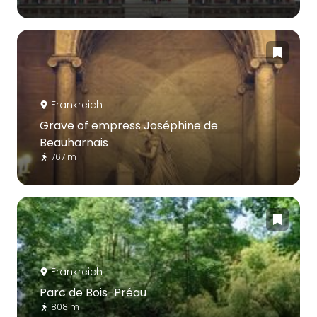
Frankreich
Grave of empress Joséphine de
Beauharnais
767 m
Frankreich
Parc de Bois-Préau
808 m