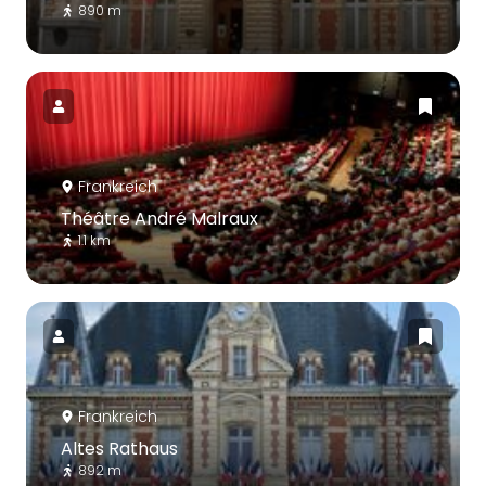
890 m
Frankreich
Théâtre André Malraux
1.1 km
Frankreich
Altes Rathaus
892 m