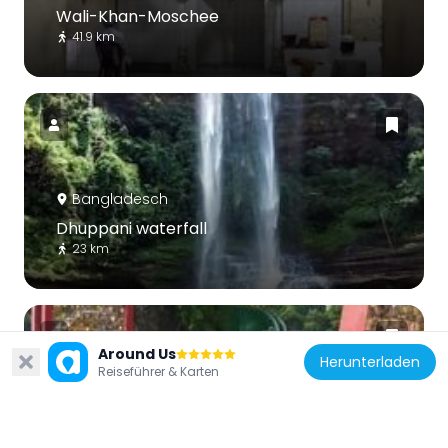
Wali-Khan-Moschee
41.9 km
Bangladesch
Dhuppani waterfall
23 km
Around Us
Herunterladen
Reiseführer & Karten
Bangladesch
Love Point, Bangladesh