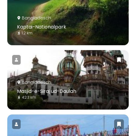
Bangladesch
Kaptai-Nationalpark
1.2 km
Bangladesch
Masjid-e-Siraj ud-Daulah
42.3 km