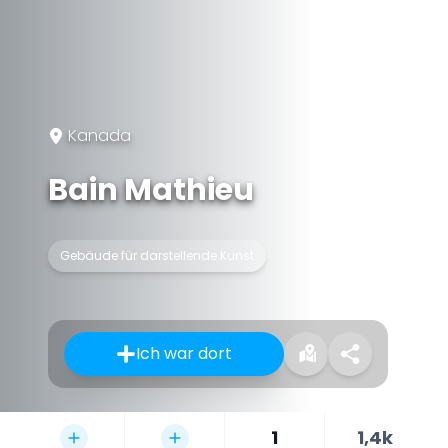
Kanada
Bain Mathieu
Gebäude für darstellende Kunst
Ich war dort
1
1,4k