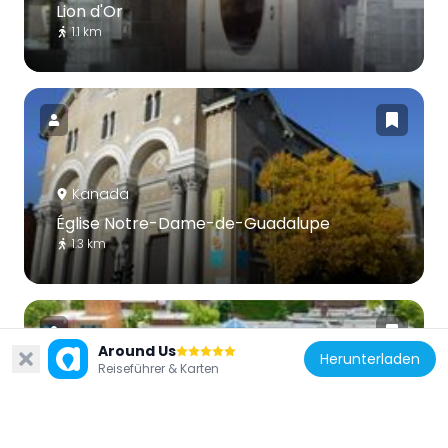
Lion d'Or
1.1 km
Kanada
Église Notre-Dame-de-Guadalupe
1.3 km
Around Us
Herunterladen
Reiseführer & Karten
Kanada
Bibliothèque Maisonneuve