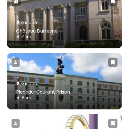
Kanada
Château Dufresne
1.9 km
Kanada
Pied-du-Courant Prison
1.5 km