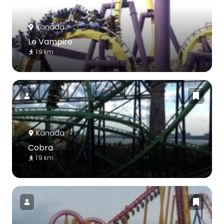
Kanada
Le Vampire
1.9 km
Kanada
Cobra
1.9 km