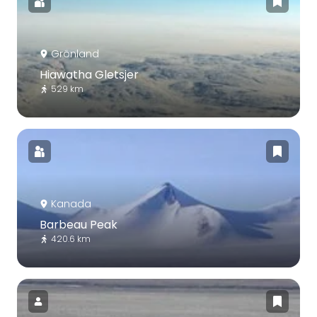
Grönland
Hiawatha Gletsjer
529 km
Kanada
Barbeau Peak
420.6 km