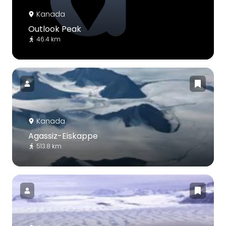
Kanada
Outlook Peak
46.4 km
Kanada
Agassiz-Eiskappe
513.8 km