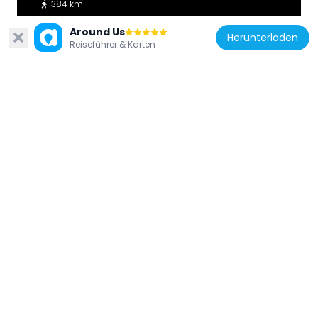
384 km
Around Us
Herunterladen
Reiseführer & Karten
Kanada
Polar Environment Atmospheric Research
Laboratory
139.1 km
Kanada
Gull Glacier