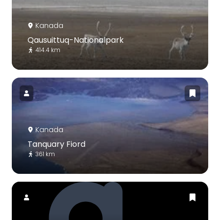
Kanada
Qausuittuq-Nationalpark
414.4 km
Kanada
Tanquary Fiord
361 km