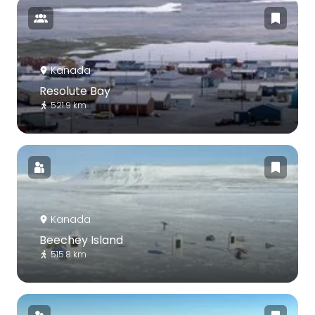
Kanada
Resolute Bay
521.9 km
Kanada
Beechey Island
515.8 km